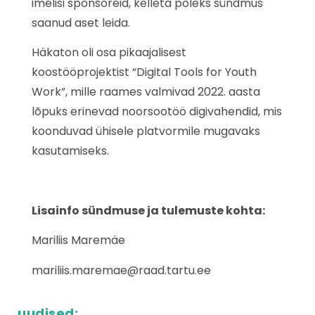
imelisi sponsoreid, kelleta poleks sündmus
saanud aset leida.
Häkaton oli osa pikaajalisest
koostööprojektist “Digital Tools for Youth
Work”, mille raames valmivad 2022. aasta
lõpuks erinevad noorsootöö digivahendid, mis
koonduvad ühisele platvormile mugavaks
kasutamiseks.
Lisainfo sündmuse ja tulemuste kohta:
Mariliis Maremäe
mariliis.maremae@raad.tartu.ee
uudised: