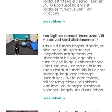
koolitusstrateegia osana. Leidsin
SALTO koolituste kalendrist
koolituse “Creative Self – Art
Practices
Loe rohkem »
Kas Digikeskkonnad Ühendavad Või
Muudavad Meid Üksildasemaks?
Kas oled kunagi kogenud seda, et
oled päev läbi sõpradega
Snapchatis, Instagramis või
Discordis suhelnud, aga õhtul
tunned end ikkagi üksildaselt? See
võib tunduda kummaline, kuidas
saab üksildust tunda siis, kui oleme
peaaegu kogu aeg teistega
ühenduses? Üksildus on teema,
millest räägitakse üha rohkem.
Maailma Terviseorganisatsiooni
hinnangul kogeb üksildust umbes
Loe rohkem »