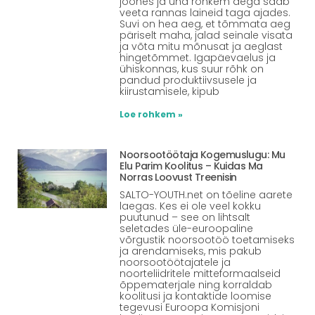
joones ja üha rohkem aega saab
veeta rannas laineid taga ajades.
Suvi on hea aeg, et tõmmata aeg
päriselt maha, jalad seinale visata
ja võta mitu mõnusat ja aeglast
hingetõmmet. Igapäevaelus ja
ühiskonnas, kus suur rõhk on
pandud produktiivsusele ja
kiirustamisele, kipub
Loe rohkem »
Noorsootöötaja Kogemuslugu: Mu
Elu Parim Koolitus – Kuidas Ma
Norras Loovust Treenisin
SALTO-YOUTH.net on tõeline aarete
laegas. Kes ei ole veel kokku
puutunud – see on lihtsalt
seletades üle-euroopaline
võrgustik noorsootöö toetamiseks
ja arendamiseks, mis pakub
noorsootöötajatele ja
noorteliidritele mitteformaalseid
õppematerjale ning korraldab
koolitusi ja kontaktide loomise
tegevusi Euroopa Komisjoni