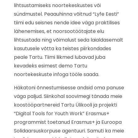
lihtsustamiseks noortekeskustes või
sündmustel. Peaauhinna võitnud “Lyfe Eesti”
tiimi edu seisnes nende idee väga praktilises
lähenemises, et noorsootöötajate elu
lihtsustada ning võimalust seda laialdasemalt
kasutusele võtta ka teistes piirkondades
peale Tartu. Tiimi liikmed lubavad juba
kevadeks esimest demo Tartu
noortekeskuste infoga tööle saada.
Häkatoni õnnestumisesse andsid oma panuse
väga paljud. Siinkohal soovimegi tänada meie
koostööpartnereid Tartu Ülikooli ja projekti
“Digital Tools for Youth Work” Erasmus+
programmist toetanud Erasmus+ ja Euroopa
Solidaarsuskorpuse agentuuri. Samuti ka meie