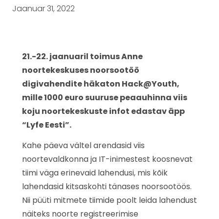
Jaanuar 31, 2022
21.-22. jaanuaril toimus Anne
noortekeskuses noorsootöö
digivahendite häkaton Hack@Youth,
mille 1000 euro suuruse peaauhinna viis
koju noortekeskuste infot edastav äpp
“Lyfe Eesti”.
Kahe päeva vältel arendasid viis
noortevaldkonna ja IT-inimestest koosnevat
tiimi väga erinevaid lahendusi, mis kõik
lahendasid kitsaskohti tänases noorsootöös.
Nii püüti mitmete tiimide poolt leida lahendust
näiteks noorte registreerimise