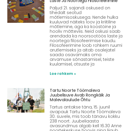
Laste Ja Noortega Filosofeerimine
Paljud 21. sajandi oskused on
tihedalt seotud
mõtlemisoskusega. Nende hulka
kuuluvad näiteks loov ja kriitiline
mõtlemine, aga ka koostöine ja
hooliv mõtteviis. Neid oskusi saab
arendada ka noorsootöös laste ja
noortega filosofeerimise kaudu.
Filosofeerimine loob rohkem ruumi
arutlemiseks ja aitab osalejatel
saada osavamaks oma
arvamuse sõnastamisel, teiste
kuulamisel, otsuste ja
Loe rohkem »
Tartu Noorte Töömaleva
Juubelisuve Avab Rongkäik Ja
Malevalaulude Õhtu
Tartus antakse täna, 15. juunil
avapauk Tartu Noorte Töömaleva
30. suvele, mis toob tänavu kokku
238 noort. Juubeliaasta
avasündmus algab kell 16.30 Anne
noortekeskuse hoovis ning liigub