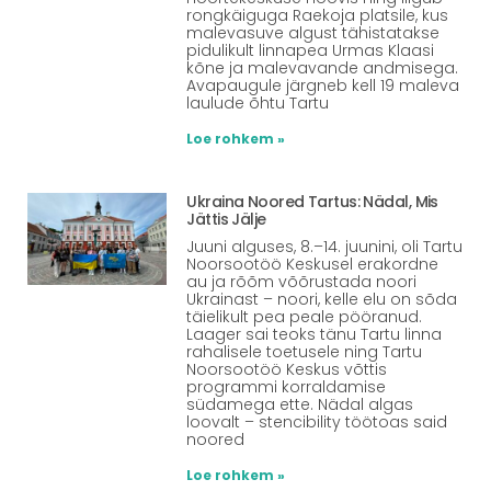
rongkäiguga Raekoja platsile, kus
malevasuve algust tähistatakse
pidulikult linnapea Urmas Klaasi
kõne ja malevavande andmisega.
Avapaugule järgneb kell 19 maleva
laulude õhtu Tartu
Loe rohkem »
Ukraina Noored Tartus: Nädal, Mis
Jättis Jälje
Juuni alguses, 8.–14. juunini, oli Tartu
Noorsootöö Keskusel erakordne
au ja rõõm võõrustada noori
Ukrainast – noori, kelle elu on sõda
täielikult pea peale pööranud.
Laager sai teoks tänu Tartu linna
rahalisele toetusele ning Tartu
Noorsootöö Keskus võttis
programmi korraldamise
südamega ette. Nädal algas
loovalt – stencibility töötoas said
noored
Loe rohkem »