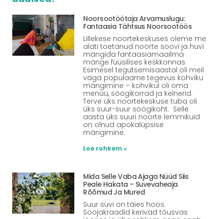
Noorsootöötaja Arvamuslugu:
Fantaasia Tähtsus Noorsootöös
Lillekese noortekeskuses oleme me
alati toetanud noorte soovi ja huvi
mängida fantaasiamaailma
mänge füüsilises keskkonnas.
Esimesel tegutsemisaastal oli meil
väga populaarne tegevus kohviku
mängimine – kohvikul oli oma
menüü, söögikorrad ja kelnerid.
Terve üks noortekeskuse tuba oli
üks suur-suur söögikoht. Selle
aasta üks suuri noorte lemmikuid
on olnud apokalüpsise
mängimine.
Loe rohkem »
Mida Selle Vaba Ajaga Nüüd Siis
Peale Hakata – Suvevaheaja
Rõõmud Ja Mured
Suur suvi on täies hoos.
Soojakraadid kerivad tõusvas