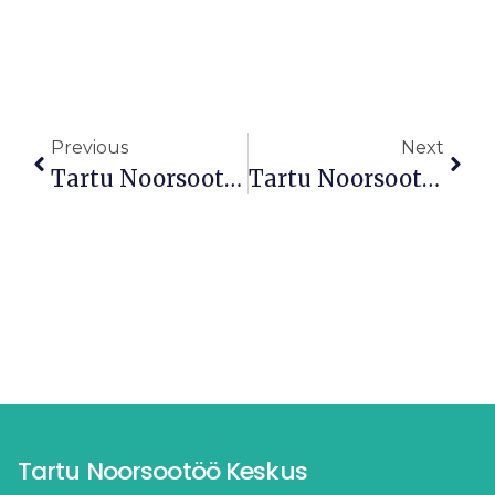
Previous
Next
Tartu Noorsootöö Keskuse Uus Direktor On Margit Kink
Tartu Noorsootöö Keskus Valiti Aasta Noortekeskuseks
Tartu Noorsootöö Keskus