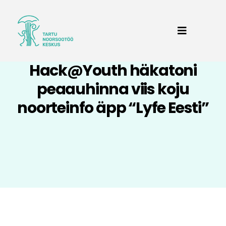
Hack@Youth häkatoni
peaauhinna viis koju
noorteinfo äpp “Lyfe Eesti”