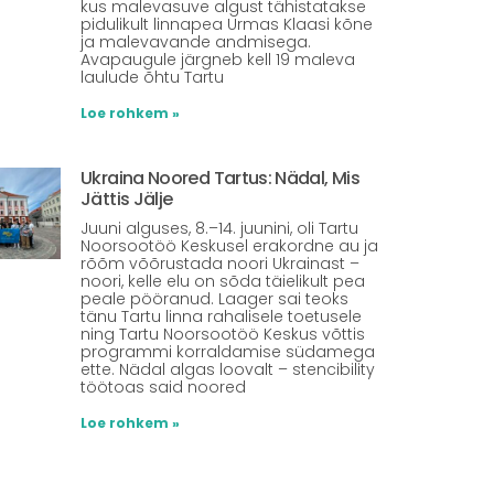
kus malevasuve algust tähistatakse
pidulikult linnapea Urmas Klaasi kõne
ja malevavande andmisega.
Avapaugule järgneb kell 19 maleva
laulude õhtu Tartu
Loe rohkem »
Ukraina Noored Tartus: Nädal, Mis
Jättis Jälje
Juuni alguses, 8.–14. juunini, oli Tartu
Noorsootöö Keskusel erakordne au ja
rõõm võõrustada noori Ukrainast –
noori, kelle elu on sõda täielikult pea
peale pööranud. Laager sai teoks
tänu Tartu linna rahalisele toetusele
ning Tartu Noorsootöö Keskus võttis
programmi korraldamise südamega
ette. Nädal algas loovalt – stencibility
töötoas said noored
Loe rohkem »