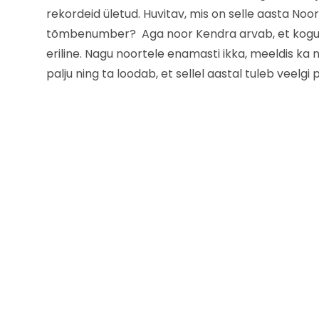
rekordeid ületud. Huvitav, mis on selle aasta N
tõmbenumber? Aga noor Kendra arvab, et kogu e
eriline. Nagu noortele enamasti ikka, meeldis ka ne
palju ning ta loodab, et sellel aastal tuleb veelg