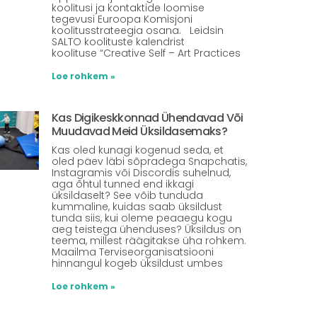
koolitusi ja kontaktide loomise
tegevusi Euroopa Komisjoni
koolitusstrateegia osana. Leidsin
SALTO koolituste kalendrist
koolituse “Creative Self – Art Practices
Loe rohkem »
Kas Digikeskkonnad Ühendavad Või
Muudavad Meid Üksildasemaks?
Kas oled kunagi kogenud seda, et
oled päev läbi sõpradega Snapchatis,
Instagramis või Discordis suhelnud,
aga õhtul tunned end ikkagi
üksildaselt? See võib tunduda
kummaline, kuidas saab üksildust
tunda siis, kui oleme peaaegu kogu
aeg teistega ühenduses? Üksildus on
teema, millest räägitakse üha rohkem.
Maailma Terviseorganisatsiooni
hinnangul kogeb üksildust umbes
Loe rohkem »