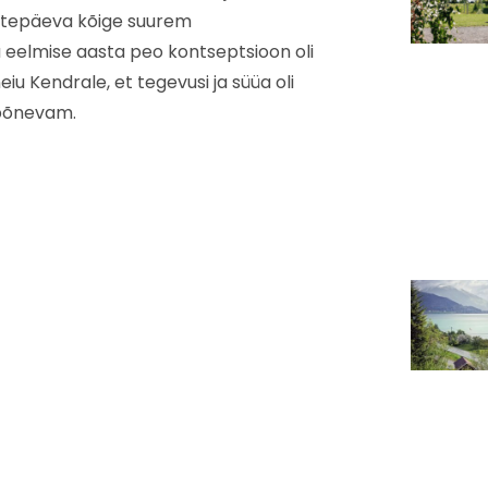
oortepäeva kõige suurem
elmise aasta peo kontseptsioon oli
iu Kendrale, et tegevusi ja süüa oli
i põnevam.