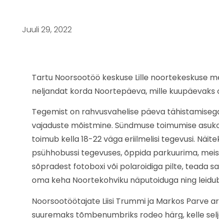
Juuli 29, 2022
Tartu Noorsootöö keskuse Lille noortekeskuse me
neljandat korda Noortepäeva, mille kuupäevaks o
Tegemist on rahvusvahelise päeva tähistamisega
vajaduste mõistmine. Sündmuse toimumise asukoh
toimub kella 18-22 väga eriilmelisi tegevusi. Näi
psühhobussi tegevuses, õppida parkuurima, meist
sõpradest fotoboxi või polaroidiga pilte, teada s
oma keha Noortekohviku näputoiduga ning leidub
Noorsootöötajate Liisi Trummi ja Markos Parve ar
suuremaks tõmbenumbriks rodeo härg, kelle seljas