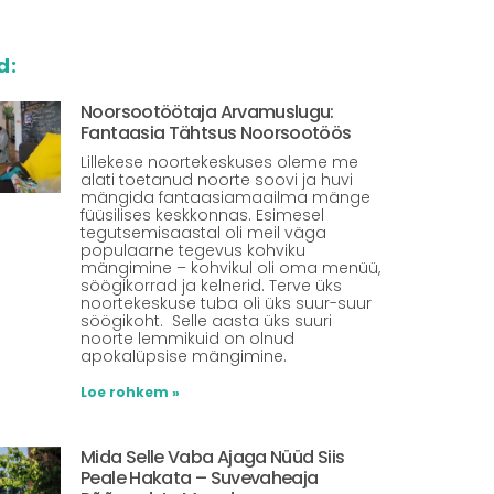
d:
Noorsootöötaja Arvamuslugu:
Fantaasia Tähtsus Noorsootöös
Lillekese noortekeskuses oleme me
alati toetanud noorte soovi ja huvi
mängida fantaasiamaailma mänge
füüsilises keskkonnas. Esimesel
tegutsemisaastal oli meil väga
populaarne tegevus kohviku
mängimine – kohvikul oli oma menüü,
söögikorrad ja kelnerid. Terve üks
noortekeskuse tuba oli üks suur-suur
söögikoht. Selle aasta üks suuri
noorte lemmikuid on olnud
apokalüpsise mängimine.
Loe rohkem »
Mida Selle Vaba Ajaga Nüüd Siis
Peale Hakata – Suvevaheaja