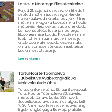
Laste Ja Noortega Filosofeerimine
Paljud 21. sajandi oskused on tihedalt
seotud mõtlemisoskusega. Nende
hulka kuuluvad näiteks loov ja kriitiline
mõtlemine, aga ka koostöine ja hooliv
mõtteviis. Neid oskusi saab arendada
ka noorsootöös laste ja noortega
filosofeerimise kaudu. Filosofeerimine
loob rohkem ruumi arutlemiseks ja
aitab osalejatel saada osavamaks
oma arvamuse sõnastamisel, teiste
kuulamisel, otsuste ja
Loe rohkem »
Tartu Noorte Töömaleva
Juubelisuve Avab Rongkäik Ja
Malevalaulude Õhtu
Tartus antakse täna, 15. juunil avapauk
Tartu Noorte Töömaleva 30. suvele,
mis toob tänavu kokku 238 noort.
Juubeliaasta avasündmus algab kell
16.30 Anne noortekeskuse hoovis ning
liigub rongkäiguga Raekoja platsile,