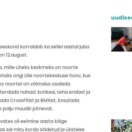
uudise
eskond korraldab ka sellel aastal juba
n 12.august.
, mille üheks keskmeks on noorte
aks ongi Lille noortekeskuse hoov, kus
teks noortel on võimalus osaleda
erdada nahast kotikesi, teha endast ja
aada CrossFitist ja BMXist, kosutada
 palju muudki põnevat.
vates oli eelmine aasta kõige
 sai mitu korda sõidetud ja üksteise