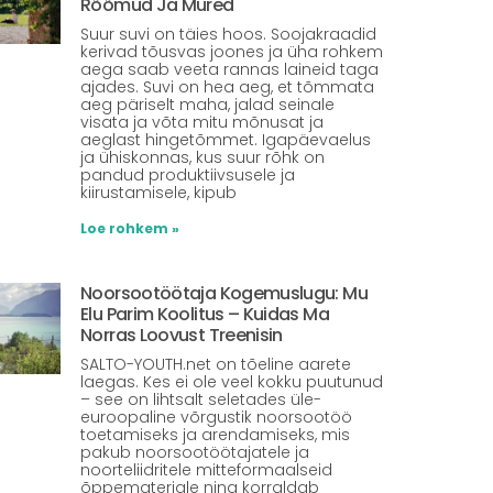
Rõõmud Ja Mured
Suur suvi on täies hoos. Soojakraadid
kerivad tõusvas joones ja üha rohkem
aega saab veeta rannas laineid taga
ajades. Suvi on hea aeg, et tõmmata
aeg päriselt maha, jalad seinale
visata ja võta mitu mõnusat ja
aeglast hingetõmmet. Igapäevaelus
ja ühiskonnas, kus suur rõhk on
pandud produktiivsusele ja
kiirustamisele, kipub
Loe rohkem »
Noorsootöötaja Kogemuslugu: Mu
Elu Parim Koolitus – Kuidas Ma
Norras Loovust Treenisin
SALTO-YOUTH.net on tõeline aarete
laegas. Kes ei ole veel kokku puutunud
– see on lihtsalt seletades üle-
euroopaline võrgustik noorsootöö
toetamiseks ja arendamiseks, mis
pakub noorsootöötajatele ja
noorteliidritele mitteformaalseid
õppematerjale ning korraldab