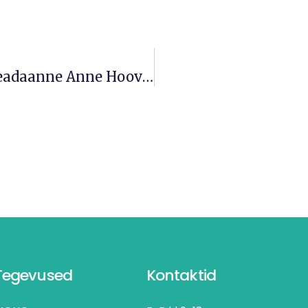
Parkimiskorralduse Muudatuste Teadaanne Anne Hoovis
Tegevused
Kontaktid