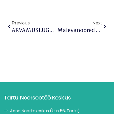
Previous
Next
ARVAMUSLUGU: Noored Ja Haridus
Malevanoored Võtsid Üleriiklikult Kokkutulekult Teise Koha!
Tartu Noorsootöö Keskus
Anne Noortekeskus (Uus 56, Tartu)