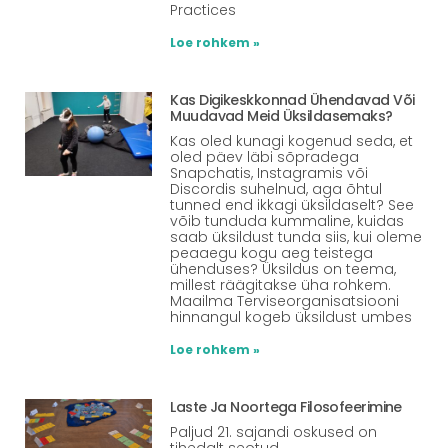
Practices
Loe rohkem »
Kas Digikeskkonnad Ühendavad Või
Muudavad Meid Üksildasemaks?
Kas oled kunagi kogenud seda, et
oled päev läbi sõpradega
Snapchatis, Instagramis või
Discordis suhelnud, aga õhtul
tunned end ikkagi üksildaselt? See
võib tunduda kummaline, kuidas
saab üksildust tunda siis, kui oleme
peaaegu kogu aeg teistega
ühenduses? Üksildus on teema,
millest räägitakse üha rohkem.
Maailma Terviseorganisatsiooni
hinnangul kogeb üksildust umbes
Loe rohkem »
Laste Ja Noortega Filosofeerimine
Paljud 21. sajandi oskused on
tihedalt seotud