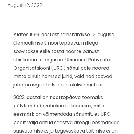
August 12, 2022
Alates 1999. aastast tähistatakse 12. augustil
ülemaailmselt noortepäeva, millega
soovitakse esile tõsta noorte panust
ühiskonna arengusse. Ühinenud Rahvaste
Organisatsiooni (ÜRO) sõnul pole noored
mitte ainult homsed juhid, vaid nad teevad
juba praegu ühiskonnas olulisi muutusi.
2022. aastal on noortepäeva teemaks
põlvkondadevaheline solidaarsus, mille
eesmärk on võimendada sõnumit, et ÜRO
poolt välja antud säästva arengu eesmärkide
saavutamiseks ja tegevuskava täitmiseks on