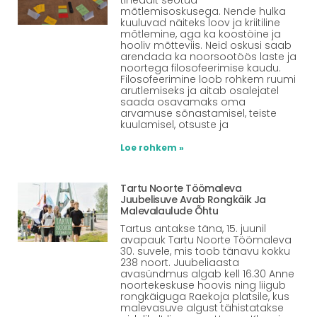
mõtlemisoskusega. Nende hulka
kuuluvad näiteks loov ja kriitiline
mõtlemine, aga ka koostöine ja
hooliv mõtteviis. Neid oskusi saab
arendada ka noorsootöös laste ja
noortega filosofeerimise kaudu.
Filosofeerimine loob rohkem ruumi
arutlemiseks ja aitab osalejatel
saada osavamaks oma
arvamuse sõnastamisel, teiste
kuulamisel, otsuste ja
Loe rohkem »
Tartu Noorte Töömaleva
Juubelisuve Avab Rongkäik Ja
Malevalaulude Õhtu
Tartus antakse täna, 15. juunil
avapauk Tartu Noorte Töömaleva
30. suvele, mis toob tänavu kokku
238 noort. Juubeliaasta
avasündmus algab kell 16.30 Anne
noortekeskuse hoovis ning liigub
rongkäiguga Raekoja platsile, kus
malevasuve algust tähistatakse