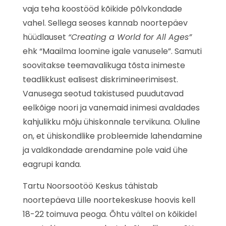
vaja teha koostööd kõikide põlvkondade
vahel. Sellega seoses kannab noortepäev
hüüdlauset
“Creating a World for All Ages”
ehk “Maailma loomine igale vanusele”. Samuti
soovitakse teemavalikuga tõsta inimeste
teadlikkust ealisest diskrimineerimisest.
Vanusega seotud takistused puudutavad
eelkõige noori ja vanemaid inimesi avaldades
kahjulikku mõju ühiskonnale tervikuna. Oluline
on, et ühiskondlike probleemide lahendamine
ja valdkondade arendamine pole vaid ühe
eagrupi kanda.
Tartu Noorsootöö Keskus tähistab
noortepäeva Lille noortekeskuse hoovis kell
18-22 toimuva peoga. Õhtu vältel on kõikidel