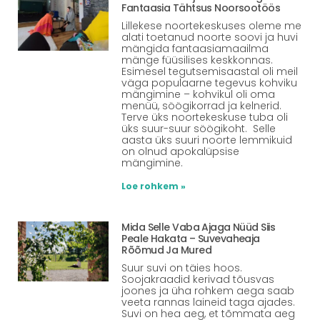
Fantaasia Tähtsus Noorsootöös
Lillekese noortekeskuses oleme me
alati toetanud noorte soovi ja huvi
mängida fantaasiamaailma
mänge füüsilises keskkonnas.
Esimesel tegutsemisaastal oli meil
väga populaarne tegevus kohviku
mängimine – kohvikul oli oma
menüü, söögikorrad ja kelnerid.
Terve üks noortekeskuse tuba oli
üks suur-suur söögikoht. Selle
aasta üks suuri noorte lemmikuid
on olnud apokalüpsise
mängimine.
Loe rohkem »
Mida Selle Vaba Ajaga Nüüd Siis
Peale Hakata – Suvevaheaja
Rõõmud Ja Mured
Suur suvi on täies hoos.
Soojakraadid kerivad tõusvas
joones ja üha rohkem aega saab
veeta rannas laineid taga ajades.
Suvi on hea aeg, et tõmmata aeg