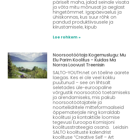
päriselt maha, jalad seinale visata
ja võta mitu mõnusat ja aeglast
hingetõmmet. Igapäevaelus ja
ühiskonnas, kus suur rõhk on
pandud produktiivsusele ja
kiirustamisele, kipub
Loe rohkem »
Noorsootöötaja Kogemuslugu: Mu
Elu Parim Koolitus – Kuidas Ma
Norras Loovust Treenisin
SALTO-YOUTH.net on tõeline aarete
laegas. Kes ei ole veel kokku
puutunud – see on lihtsalt
seletades üle-euroopaline
võrgustik noorsootöö toetamiseks
ja arendamiseks, mis pakub
noorsootöötajatele ja
noorteliidritele mitteformaalseid
õppematerjale ning korraldab
koolitusi ja kontaktide loomise
tegevusi Euroopa Komisjoni
koolitusstrateegia osana. Leidsin
SALTO koolituste kalendrist
koolituse “Creative Self – Art