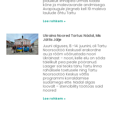
pidulikult linnapea Urmas Klaasi
kõne ja malevavande andmisega.
Avapaugule järgneb kell 19 maleva
laulude õhtu Tartu
Loe rohkem »
Ukraina Noored Tartus: Nädal, Mis
Jättis Jälje
Juuni alguses, 8.–14. juunini, oli Tartu
Noorsootöö Keskusel erakordne
au ja rõõm võõrustada noori
Ukrainast – noori, kelle elu on sõda
täielikult pea peale pööranud.
Laager sai teoks tänu Tartu linna
rahalisele toetusele ning Tartu
Noorsootöö Keskus võttis
programmi korraldamise
südamega ette. Nädal algas
loovalt – stencibility töötoas said
noored
Loe rohkem »