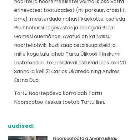
noortel ja nooremeelsetel võimalik osa võtta
erinevatest töötubadest (nt parkuur, crossfit,
bmx), meisterdada nahast käekotte, osaleda
Psühhobussi tegevustes ja mängida Brain
Gamesi õuemänge. Avatud on ka Nassu
noortekohvik, kust saab osta suupisteid ja,
mille kogu tulu läheb Tartu Ülikooli Kliinikumi
Lastefondile. Terrassilaval astuvad üles kell 20
Sanna ja kell 21 Carlos Ukareda ning Andres
Estna Duo.
Tartu Noortepäeva korraldab Tartu
Noorsootöö Keskus toetab Tartu linn.
uudised:
Noorsootöötaja Arvamuslugu: