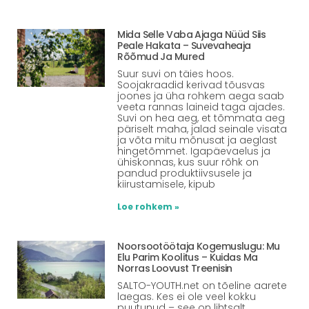
Mida Selle Vaba Ajaga Nüüd Siis
Peale Hakata – Suvevaheaja
Rõõmud Ja Mured
Suur suvi on täies hoos.
Soojakraadid kerivad tõusvas
joones ja üha rohkem aega saab
veeta rannas laineid taga ajades.
Suvi on hea aeg, et tõmmata aeg
päriselt maha, jalad seinale visata
ja võta mitu mõnusat ja aeglast
hingetõmmet. Igapäevaelus ja
ühiskonnas, kus suur rõhk on
pandud produktiivsusele ja
kiirustamisele, kipub
Loe rohkem »
Noorsootöötaja Kogemuslugu: Mu
Elu Parim Koolitus – Kuidas Ma
Norras Loovust Treenisin
SALTO-YOUTH.net on tõeline aarete
laegas. Kes ei ole veel kokku
puutunud – see on lihtsalt