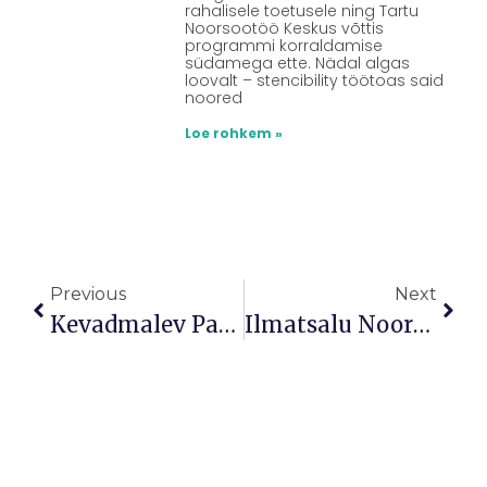
rahalisele toetusele ning Tartu
Noorsootöö Keskus võttis
programmi korraldamise
südamega ette. Nädal algas
loovalt – stencibility töötoas said
noored
Loe rohkem »
Previous
Next
Kevadmalev Pakkus Noortele Teadmisi Maleva Olemusest
Ilmatsalu Noortekeskuses Toimus Prügi Sorteerimise Koolitus