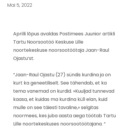
Mai 5, 2022
Aprilli lõpus
avaldas
Postimees Juunior
artikli
Tartu Noorsootöö Keskus
e Lille
noortekeskuse noorsootöötaja
Jaan-Raul
Ojastu
‘st.
“Jaan-Raul Ojastu (27) sündis kurdina ja on
kurt ka geneetiliselt. See tähendab, et ka
tema vanemad on kurdid. «Kuuljad tunnevad
kaasa, et kuidas ma kurdina küll elan, kuid
mulle on see täiesti tavaline,» selgitas
noormees, kes juba aasta aega töötab Tartu
Lille noortekeskuses noorsootöötajana. “