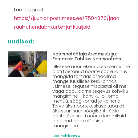
Loe edasi siit
https://juunior.postimees.ee/7504876/jaan-
raul-uhendab-kurte-ja-kuuljaid
uudised:
Noorsootöötaja Arvamuslugu:
Fantaasia Tähtsus Noorsootöös
Lillekese noortekeskuses oleme me
alati toetanud noorte soovi ja huvi
mängida fantaasiamaailma
mänge füüsilises keskkonnas.
Esimesel tegutsemisaastal oli meil
väga populaarne tegevus kohviku
mängimine – kohvikul oli oma
menüü, söögikorrad ja kelnerid.
Terve üks noortekeskuse tuba oli
üks suur-suur söögikoht. Selle
aasta üks suuri noorte lemmikuid
on olnud apokalüpsise
mängimine.
Loe rohkem »