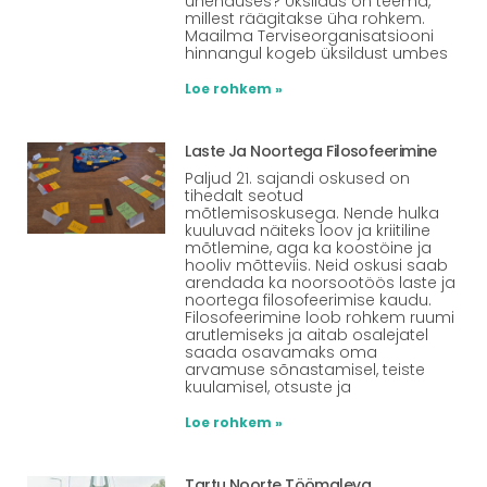
ühenduses? Üksildus on teema,
millest räägitakse üha rohkem.
Maailma Terviseorganisatsiooni
hinnangul kogeb üksildust umbes
Loe rohkem »
Laste Ja Noortega Filosofeerimine
Paljud 21. sajandi oskused on
tihedalt seotud
mõtlemisoskusega. Nende hulka
kuuluvad näiteks loov ja kriitiline
mõtlemine, aga ka koostöine ja
hooliv mõtteviis. Neid oskusi saab
arendada ka noorsootöös laste ja
noortega filosofeerimise kaudu.
Filosofeerimine loob rohkem ruumi
arutlemiseks ja aitab osalejatel
saada osavamaks oma
arvamuse sõnastamisel, teiste
kuulamisel, otsuste ja
Loe rohkem »
Tartu Noorte Töömaleva