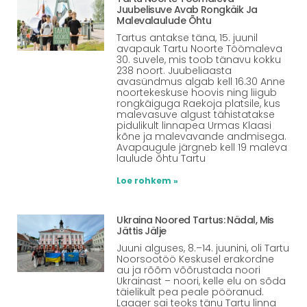
Juubelisuve Avab Rongkäik Ja
Malevalaulude Õhtu
Tartus antakse täna, 15. juunil
avapauk Tartu Noorte Töömaleva
30. suvele, mis toob tänavu kokku
238 noort. Juubeliaasta
avasündmus algab kell 16.30 Anne
noortekeskuse hoovis ning liigub
rongkäiguga Raekoja platsile, kus
malevasuve algust tähistatakse
pidulikult linnapea Urmas Klaasi
kõne ja malevavande andmisega.
Avapaugule järgneb kell 19 maleva
laulude õhtu Tartu
Loe rohkem »
Ukraina Noored Tartus: Nädal, Mis
Jättis Jälje
Juuni alguses, 8.–14. juunini, oli Tartu
Noorsootöö Keskusel erakordne
au ja rõõm võõrustada noori
Ukrainast – noori, kelle elu on sõda
täielikult pea peale pööranud.
Laager sai teoks tänu Tartu linna