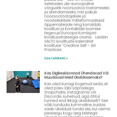
seletades üle-euroopaline
võrgustik noorsootöö toetamiseks
ja arendamiseks, mis pakub
noorsootöötajatele ja
noorteliidritele mitteformaalseid
õppematerjale ning korraldab
koolitusi ja kontaktide loomise
tegevusi Euroopa Komisjoni
koolitusstrateegia osana. Leidsin
SALTO koolituste kalendrist
koolituse “Creative Self – Art
Practices
Loe rohkem »
Kas Digikeskkonnad Ühendavad Või
Muudavad Meid Üksildasemaks?
Kas oled kunagi kogenud seda, et
oled päev läbi sõpradega
Snapchatis, Instagramis või
Discordis suhelnud, aga õhtul
tunned end ikkagi üksildaselt? See
võib tunduda kummaline, kuidas
saab üksildust tunda siis, kui oleme
peaaegu kogu aeg teistega