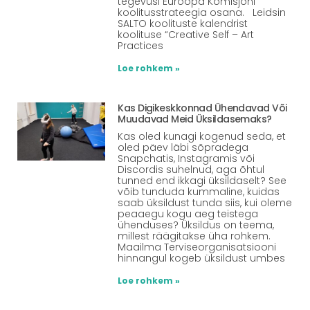
tegevusi Euroopa Komisjoni
koolitusstrateegia osana. Leidsin
SALTO koolituste kalendrist
koolituse “Creative Self – Art
Practices
Loe rohkem »
Kas Digikeskkonnad Ühendavad Või
Muudavad Meid Üksildasemaks?
Kas oled kunagi kogenud seda, et
oled päev läbi sõpradega
Snapchatis, Instagramis või
Discordis suhelnud, aga õhtul
tunned end ikkagi üksildaselt? See
võib tunduda kummaline, kuidas
saab üksildust tunda siis, kui oleme
peaaegu kogu aeg teistega
ühenduses? Üksildus on teema,
millest räägitakse üha rohkem.
Maailma Terviseorganisatsiooni
hinnangul kogeb üksildust umbes
Loe rohkem »