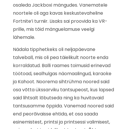
osaleda Jackboxi mängudes. Vanematele
noortele oli aga kavas keskustevaheline
Fortnite’i turniir. Lisaks sai proovida ka VR-
prille, mis tõid mänguelamuse veelgi
lähemale.
Nädala tipphetkeks oli neljapäevane
talveball, mis oli pea täielikult noorte enda
korraldatud. Balli raames toimusid erinevad
töötoad, sealhulgas näomaalingud, karaoke
ja Kahoot. Noorema sihtrühma noored said
osa võtta ükssarviku tantsupeost, kus lapsed
said lihtsalt lõbutseda ning ka huvitavaid
tantsusamme õppida. Vanemad noored said
end peorõivaisse ehtida, et osa saada
esinemistest, printsi ja printsessi valimisest,