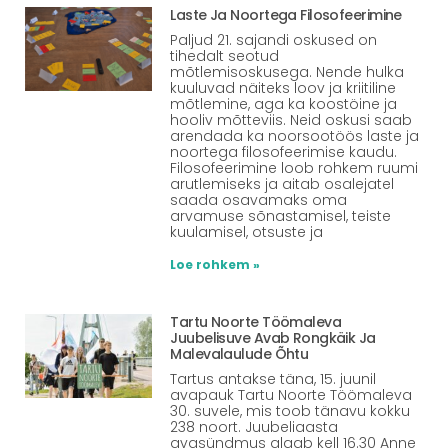
Laste Ja Noortega Filosofeerimine
Paljud 21. sajandi oskused on
tihedalt seotud
mõtlemisoskusega. Nende hulka
kuuluvad näiteks loov ja kriitiline
mõtlemine, aga ka koostöine ja
hooliv mõtteviis. Neid oskusi saab
arendada ka noorsootöös laste ja
noortega filosofeerimise kaudu.
Filosofeerimine loob rohkem ruumi
arutlemiseks ja aitab osalejatel
saada osavamaks oma
arvamuse sõnastamisel, teiste
kuulamisel, otsuste ja
Loe rohkem »
Tartu Noorte Töömaleva
Juubelisuve Avab Rongkäik Ja
Malevalaulude Õhtu
Tartus antakse täna, 15. juunil
avapauk Tartu Noorte Töömaleva
30. suvele, mis toob tänavu kokku
238 noort. Juubeliaasta
avasündmus algab kell 16.30 Anne