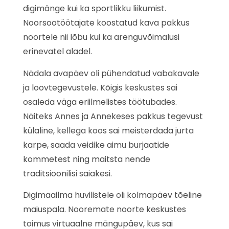
digimänge kui ka sportlikku liikumist.
Noorsootöötajate koostatud kava pakkus
noortele nii lõbu kui ka arenguvõimalusi
erinevatel aladel.
Nädala avapäev oli pühendatud vabakavale
ja loovtegevustele. Kõigis keskustes sai
osaleda väga eriilmelistes töötubades.
Näiteks Annes ja Annekeses pakkus tegevust
külaline, kellega koos sai meisterdada jurta
karpe, saada veidike aimu burjaatide
kommetest ning maitsta nende
traditsioonilisi saiakesi.
Digimaailma huvilistele oli kolmapäev tõeline
maiuspala. Nooremate noorte keskustes
toimus virtuaalne mängupäev, kus sai