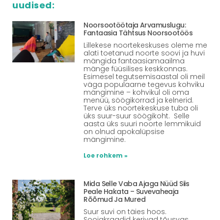
uudised:
Noorsootöötaja Arvamuslugu:
Fantaasia Tähtsus Noorsootöös
Lillekese noortekeskuses oleme me
alati toetanud noorte soovi ja huvi
mängida fantaasiamaailma
mänge füüsilises keskkonnas.
Esimesel tegutsemisaastal oli meil
väga populaarne tegevus kohviku
mängimine – kohvikul oli oma
menüü, söögikorrad ja kelnerid.
Terve üks noortekeskuse tuba oli
üks suur-suur söögikoht. Selle
aasta üks suuri noorte lemmikuid
on olnud apokalüpsise
mängimine.
Loe rohkem »
Mida Selle Vaba Ajaga Nüüd Siis
Peale Hakata – Suvevaheaja
Rõõmud Ja Mured
Suur suvi on täies hoos.
Soojakraadid kerivad tõusvas