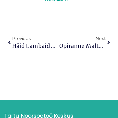
Previous
Next
Häid Lambaid Mahub … Lõputult?
Õpiränne Maltale
Tartu Noorsootöö Keskus