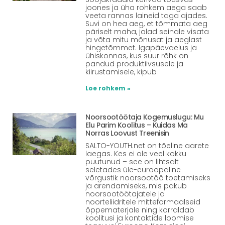
joones ja üha rohkem aega saab
veeta rannas laineid taga ajades.
Suvi on hea aeg, et tõmmata aeg
päriselt maha, jalad seinale visata
ja võta mitu mõnusat ja aeglast
hingetõmmet. Igapäevaelus ja
ühiskonnas, kus suur rõhk on
pandud produktiivsusele ja
kiirustamisele, kipub
Loe rohkem »
Noorsootöötaja Kogemuslugu: Mu
Elu Parim Koolitus – Kuidas Ma
Norras Loovust Treenisin
SALTO-YOUTH.net on tõeline aarete
laegas. Kes ei ole veel kokku
puutunud – see on lihtsalt
seletades üle-euroopaline
võrgustik noorsootöö toetamiseks
ja arendamiseks, mis pakub
noorsootöötajatele ja
noorteliidritele mitteformaalseid
õppematerjale ning korraldab
koolitusi ja kontaktide loomise