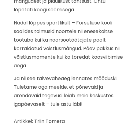
mängudest ja pidulikust tantsust. Õhtu
lõpetati koogi söömisega.
Nädal lõppes sportlikult – Forseliuse kooli
saalides toimusid noortele nii enesekaitse
töötuba kui ka noorsootöötajate poolt
korraldatud võistlusmängud. Päev pakkus nii
võistlusmomente kui ka toredat koosviibimise
aega.
Ja nii see talvevaheaeg lennates mööduski.
Tuletame aga meelde, et põnevaid ja
arendavaid tegevusi leiab meie keskustes
igapäevaselt – tule astu läbi!
Artikkel: Triin Tomera