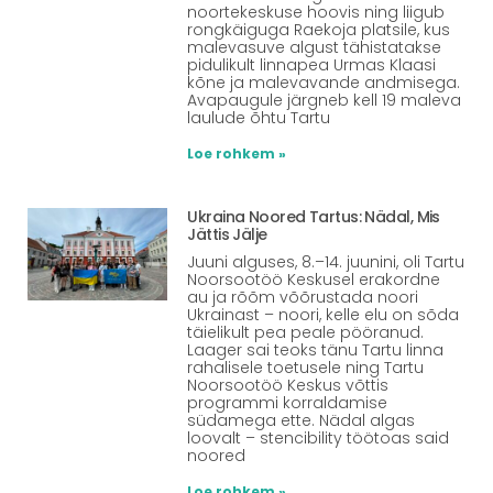
noortekeskuse hoovis ning liigub
rongkäiguga Raekoja platsile, kus
malevasuve algust tähistatakse
pidulikult linnapea Urmas Klaasi
kõne ja malevavande andmisega.
Avapaugule järgneb kell 19 maleva
laulude õhtu Tartu
Loe rohkem »
Ukraina Noored Tartus: Nädal, Mis
Jättis Jälje
Juuni alguses, 8.–14. juunini, oli Tartu
Noorsootöö Keskusel erakordne
au ja rõõm võõrustada noori
Ukrainast – noori, kelle elu on sõda
täielikult pea peale pööranud.
Laager sai teoks tänu Tartu linna
rahalisele toetusele ning Tartu
Noorsootöö Keskus võttis
programmi korraldamise
südamega ette. Nädal algas
loovalt – stencibility töötoas said
noored
Loe rohkem »