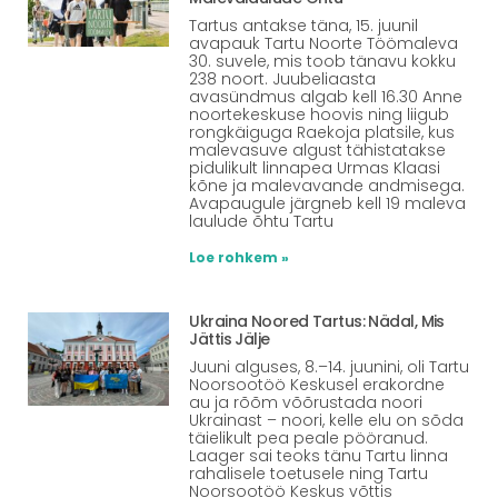
Tartus antakse täna, 15. juunil
avapauk Tartu Noorte Töömaleva
30. suvele, mis toob tänavu kokku
238 noort. Juubeliaasta
avasündmus algab kell 16.30 Anne
noortekeskuse hoovis ning liigub
rongkäiguga Raekoja platsile, kus
malevasuve algust tähistatakse
pidulikult linnapea Urmas Klaasi
kõne ja malevavande andmisega.
Avapaugule järgneb kell 19 maleva
laulude õhtu Tartu
Loe rohkem »
Ukraina Noored Tartus: Nädal, Mis
Jättis Jälje
Juuni alguses, 8.–14. juunini, oli Tartu
Noorsootöö Keskusel erakordne
au ja rõõm võõrustada noori
Ukrainast – noori, kelle elu on sõda
täielikult pea peale pööranud.
Laager sai teoks tänu Tartu linna
rahalisele toetusele ning Tartu
Noorsootöö Keskus võttis