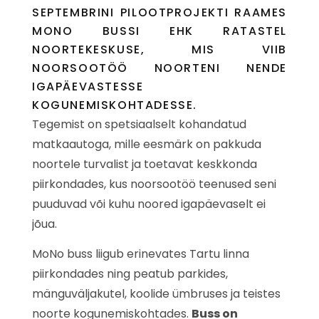
SEPTEMBRINI PILOOTPROJEKTI RAAMES
MONO BUSSI EHK RATASTEL
NOORTEKESKUSE, MIS VIIB
NOORSOOTÖÖ NOORTENI NENDE
IGAPÄEVASTESSE
KOGUNEMISKOHTADESSE.
Tegemist on spetsiaalselt kohandatud
matkaautoga, mille eesmärk on pakkuda
noortele turvalist ja toetavat keskkonda
piirkondades, kus noorsootöö teenused seni
puuduvad või kuhu noored igapäevaselt ei
jõua.
MoNo buss liigub erinevates Tartu linna
piirkondades ning peatub parkides,
mänguväljakutel, koolide ümbruses ja teistes
noorte kogunemiskohtades.
Buss on