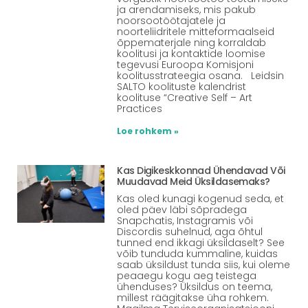
ja arendamiseks, mis pakub
noorsootöötajatele ja
noorteliidritele mitteformaalseid
õppematerjale ning korraldab
koolitusi ja kontaktide loomise
tegevusi Euroopa Komisjoni
koolitusstrateegia osana. Leidsin
SALTO koolituste kalendrist
koolituse “Creative Self – Art
Practices
Loe rohkem »
Kas Digikeskkonnad Ühendavad Või
Muudavad Meid Üksildasemaks?
Kas oled kunagi kogenud seda, et
oled päev läbi sõpradega
Snapchatis, Instagramis või
Discordis suhelnud, aga õhtul
tunned end ikkagi üksildaselt? See
võib tunduda kummaline, kuidas
saab üksildust tunda siis, kui oleme
peaaegu kogu aeg teistega
ühenduses? Üksildus on teema,
millest räägitakse üha rohkem.