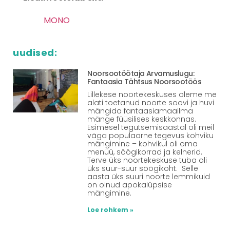
MONO
uudised:
Noorsootöötaja Arvamuslugu:
Fantaasia Tähtsus Noorsootöös
Lillekese noortekeskuses oleme me
alati toetanud noorte soovi ja huvi
mängida fantaasiamaailma
mänge füüsilises keskkonnas.
Esimesel tegutsemisaastal oli meil
väga populaarne tegevus kohviku
mängimine – kohvikul oli oma
menüü, söögikorrad ja kelnerid.
Terve üks noortekeskuse tuba oli
üks suur-suur söögikoht. Selle
aasta üks suuri noorte lemmikuid
on olnud apokalüpsise
mängimine.
Loe rohkem »