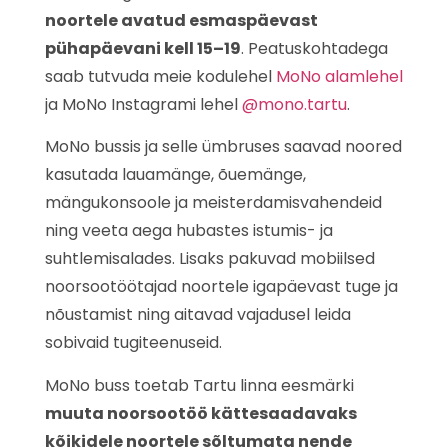
noortele avatud esmaspäevast
pühapäevani kell 15–19
. Peatuskohtadega
saab tutvuda meie kodulehel
MoNo alamlehel
ja MoNo Instagrami lehel
@mono.tartu
.
MoNo bussis ja selle ümbruses saavad noored
kasutada lauamänge, õuemänge,
mängukonsoole ja meisterdamisvahendeid
ning veeta aega hubastes istumis- ja
suhtlemisalades. Lisaks pakuvad mobiilsed
noorsootöötajad noortele igapäevast tuge ja
nõustamist ning aitavad vajadusel leida
sobivaid tugiteenuseid.
MoNo buss toetab Tartu linna eesmärki
muuta noorsootöö kättesaadavaks
kõikidele noortele sõltumata nende