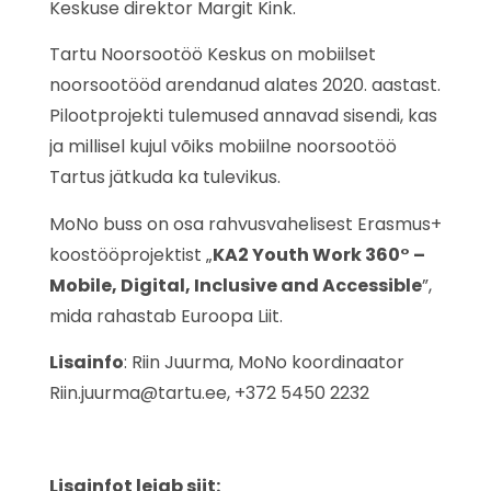
Keskuse direktor Margit Kink.
Tartu Noorsootöö Keskus on mobiilset
noorsootööd arendanud alates 2020. aastast.
Pilootprojekti tulemused annavad sisendi, kas
ja millisel kujul võiks mobiilne noorsootöö
Tartus jätkuda ka tulevikus.
MoNo buss on osa rahvusvahelisest Erasmus+
koostööprojektist „
KA2 Youth Work 360° –
Mobile, Digital, Inclusive and Accessible
”,
mida rahastab Euroopa Liit.
Lisainfo
: Riin Juurma, MoNo koordinaator
Riin.juurma@tartu.ee, +372 5450 2232
Lisainfot leiab siit: