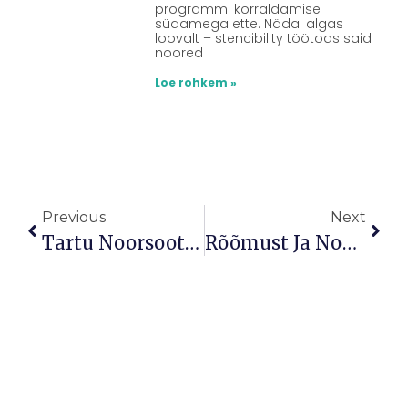
programmi korraldamise
südamega ette. Nädal algas
loovalt – stencibility töötoas said
noored
Loe rohkem »
Previous
Next
Tartu Noorsootöö Keskuse Noorsootöötajad Õppereisil Portugalis
Rõõmust Ja Noorusest Pulbitsev Lastekaitsepäev!