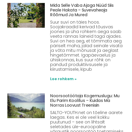
Mida Selle Vaba Ajaga Nüüd Siis
Peale Hakata – Suvevaheaja
Rõõmud Ja Mured
Suur suvi on täies hoos.
Soojakraadid kerivad tõusvas
joones ja üha rohkem aega saab
veeta rannas laineid taga ajades.
Suvi on hea aeg, et tõmmata aeg
päriselt maha, jalad seinale visata
ja võta mitu mõnusat ja aeglast
hingetõmmet. Igapäevaelus ja
ühiskonnas, kus suur rõhk on
pandud produktiivsusele ja
kiirustamisele, kipub
Loe rohkem »
Noorsootöötaja Kogemuslugu: Mu
Elu Parim Koolitus – Kuidas Ma
Norras Loovust Treenisin
SALTO-YOUTH.net on tõeline aarete
laegas. Kes ei ole veel kokku
puutunud – see on lihtsalt
seletades üle-euroopaline
võrgustik noorsootöö toetamiseks