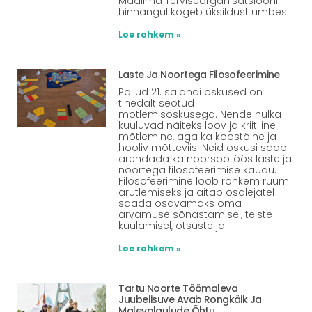
Maailma Terviseorganisatsiooni
hinnangul kogeb üksildust umbes
Loe rohkem »
Laste Ja Noortega Filosofeerimine
Paljud 21. sajandi oskused on
tihedalt seotud
mõtlemisoskusega. Nende hulka
kuuluvad näiteks loov ja kriitiline
mõtlemine, aga ka koostöine ja
hooliv mõtteviis. Neid oskusi saab
arendada ka noorsootöös laste ja
noortega filosofeerimise kaudu.
Filosofeerimine loob rohkem ruumi
arutlemiseks ja aitab osalejatel
saada osavamaks oma
arvamuse sõnastamisel, teiste
kuulamisel, otsuste ja
Loe rohkem »
Tartu Noorte Töömaleva
Juubelisuve Avab Rongkäik Ja
Malevalaulude Õhtu