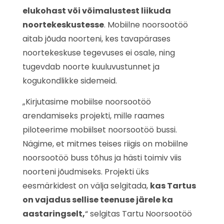
elukohast või võimalustest liikuda
noortekeskustesse
. Mobiilne noorsootöö
aitab jõuda noorteni, kes tavapärases
noortekeskuse tegevuses ei osale, ning
tugevdab noorte kuuluvustunnet ja
kogukondlikke sidemeid.
„Kirjutasime mobiilse noorsootöö
arendamiseks projekti, mille raames
piloteerime mobiilset noorsootöö bussi.
Nägime, et mitmes teises riigis on mobiilne
noorsootöö buss tõhus ja hästi toimiv viis
noorteni jõudmiseks. Projekti üks
eesmärkidest on välja selgitada,
kas Tartus
on vajadus sellise teenuse järele ka
aastaringselt,
“ selgitas Tartu Noorsootöö